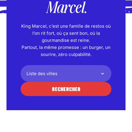
Marcel
.
King Marcel, c’est une famille de restos où
l’on rit fort, où ça sent bon, où la
gourmandise est reine.
Partout, la même promesse : un burger, un
sourire, zéro culpabilité.
RECHERCHER